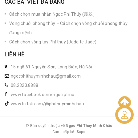
CÁC BÀI VIẾT ĐÃ ĐĂNG
Cách chọn mua nhẫn Ngọc Phỉ Thúy (翡翠）
Vòng chuỗi phong thủy – Cách chọn vòng chuỗi phong thủy
đúng mệnh
Cách chọn vòng tay Phỉ thuý (Jadeite Jade)
LIÊN HỆ
15 ngõ 61 Nguyễn Sơn, Long Biên, Hà Nội
ngocphithuyminhchau@gmail.com
08.2323.8888
www.facebook.com/ngoc.ptmc
www.tiktok.com/@phithuyminhchau
Liên hệ
© Bản quyền thuộc về
Ngọc Phỉ Thúy Minh Châu
Cung cấp bởi
|
Sapo