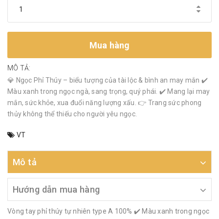
Mua hàng
MÔ TẢ:
💎 Ngọc Phỉ Thúy – biểu tượng của tài lộc & bình an may mắn ✔️
Màu xanh trong ngọc ngà, sang trọng, quý phái. ✔️ Mang lại may
mắn, sức khỏe, xua đuổi năng lượng xấu. 👉 Trang sức phong
thủy không thể thiếu cho người yêu ngọc.
VT
Mô tả
Hướng dẫn mua hàng
Vòng tay phỉ thúy tự nhiên type A 100% ✔️ Màu xanh trong ngọc