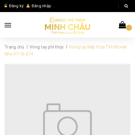
Đăng ký
Đăng nhập
|
|
Trang chủ
Vòng tay phỉ thúy
Vòng tay Nếp Hóa Tím Monet
Nhẹ VT-16-014