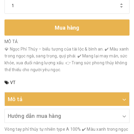
Mua hàng
MÔ TẢ:
💎 Ngọc Phỉ Thúy – biểu tượng của tài lộc & bình an. ✔️ Màu xanh
trong ngọc ngà, sang trọng, quý phái. ✔️ Mang lại may mắn, sức
khỏe, xua đuổi năng lượng xấu. 👉 Trang sức phong thủy không
thể thiếu cho người yêu ngọc.
VT
Mô tả
Hướng dẫn mua hàng
Vòng tay phỉ thúy tự nhiên type A 100% ✔️ Màu xanh trong ngọc