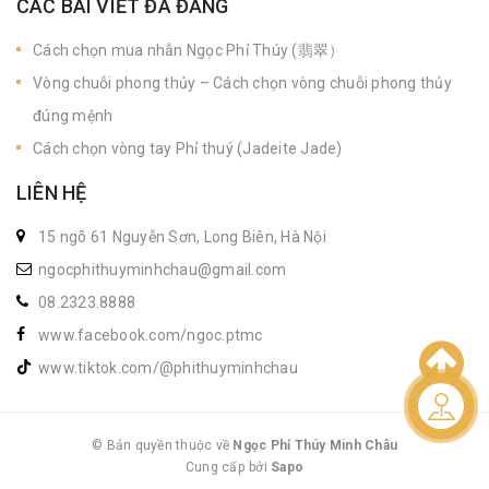
CÁC BÀI VIẾT ĐÃ ĐĂNG
Cách chọn mua nhẫn Ngọc Phỉ Thúy (翡翠）
Vòng chuỗi phong thủy – Cách chọn vòng chuỗi phong thủy
đúng mệnh
Cách chọn vòng tay Phỉ thuý (Jadeite Jade)
LIÊN HỆ
15 ngõ 61 Nguyễn Sơn, Long Biên, Hà Nội
ngocphithuyminhchau@gmail.com
08.2323.8888
www.facebook.com/ngoc.ptmc
www.tiktok.com/@phithuyminhchau
Liên hệ
© Bản quyền thuộc về
Ngọc Phỉ Thúy Minh Châu
Cung cấp bởi
|
Sapo