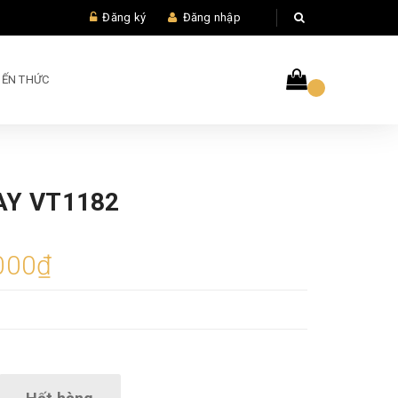
Đăng ký
Đăng nhập
IẾN THỨC
AY VT1182
000₫