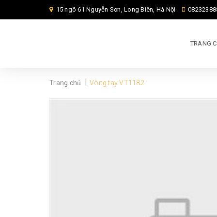
15 ngõ 61 Nguyễn Sơn, Long Biên, Hà Nội
08232388
TRANG 
|
Trang chủ
Vòng tay VT1182