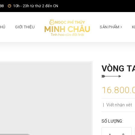
88
10h - 23h từ thứ 2 đến CN
CHỦ
GIỚI THIỆU
SẢN PHẨM
K
VÒNG T
16.800.
|
Viết nhận xét
SỐ LƯỢNG: