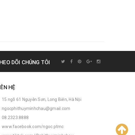
HEO DÕI CHÚNG TÔI
IÊN HỆ
15 ngõ 61 Nguyễn Sơn, Long Biên, Hà Nội
ngocphithuyminhchau@gmail.com
08.2323.8888
www.facebook.com/ngoc.ptmc