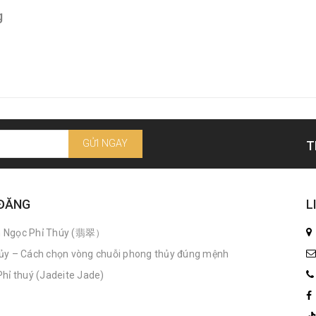
g
GỬI NGAY
T
 ĐĂNG
L
n Ngọc Phỉ Thúy (翡翠）
ủy – Cách chọn vòng chuỗi phong thủy đúng mệnh
hỉ thuý (Jadeite Jade)