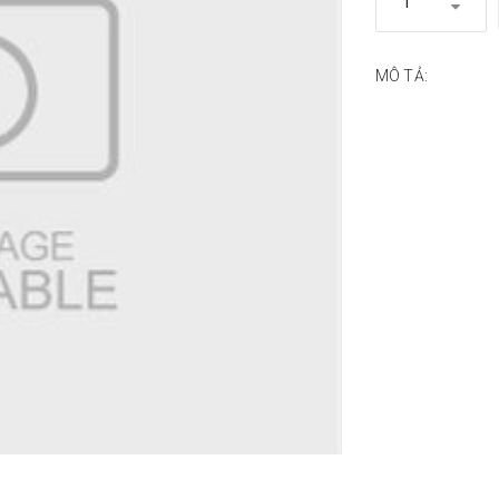
MÔ TẢ: