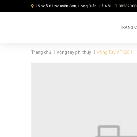
15 ngõ 61 Nguyễn Sơn, Long Biên, Hà Nội
08232388
TRANG 
|
|
Trang chủ
Vòng tay phỉ thúy
Vòng Tay VT2001