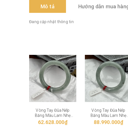
Mô tả
Hướng dẫn mua hàn
Đang cập nhật thông tin
Vòng Tay Đũa Nếp
Vòng Tay Đũa Nếp
Băng Màu Lam Nhẹ
Băng Màu Lam Nhẹ
VT-28-004
VT-28-003
62.628.000₫
88.990.000₫