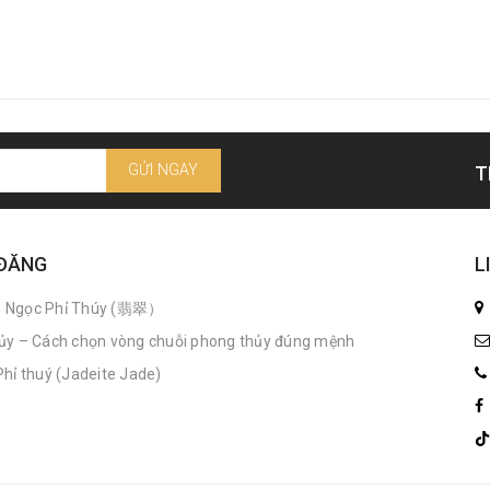
GỬI NGAY
T
 ĐĂNG
L
n Ngọc Phỉ Thúy (翡翠）
ủy – Cách chọn vòng chuỗi phong thủy đúng mệnh
hỉ thuý (Jadeite Jade)