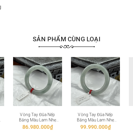
g
SẢN PHẨM CÙNG LOẠI
Vòng Tay Đũa Nếp
Vòng Tay Đũa Nếp
Băng Màu Lam Nhẹ
Băng Màu Lam Nhẹ
VT-28-002
VT-28-001
86.980.000₫
99.990.000₫