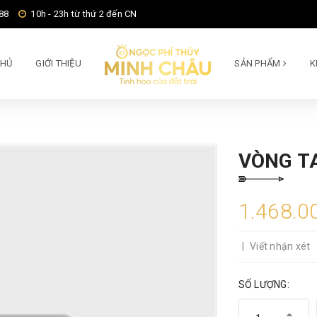
88
10h - 23h từ thứ 2 đến CN
CHỦ
GIỚI THIỆU
SẢN PHẨM
K
VÒNG T
1.468.0
|
Viết nhận xét
SỐ LƯỢNG: