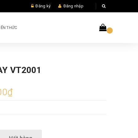
Đăng ký
Đăng nhập
IẾN THỨC
AY VT2001
00₫