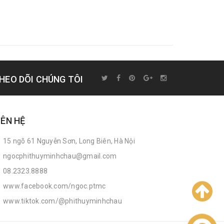
HEO DÕI CHÚNG TÔI
IÊN HỆ
15 ngõ 61 Nguyễn Sơn, Long Biên, Hà Nội
ngocphithuyminhchau@gmail.com
08.2323.8888
www.facebook.com/ngoc.ptmc
www.tiktok.com/@phithuyminhchau