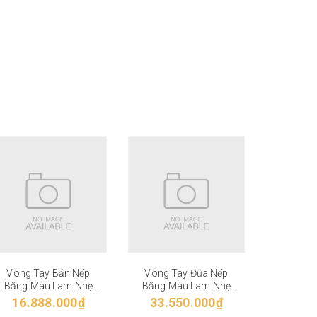
Vòng Tay Bản Nếp
Vòng Tay Đũa Nếp
Vòng T
Băng Màu Lam Nhẹ
Băng Màu Lam Nhẹ
Băng M
VT-27-006
VT-27-005
VT-
16.888.000₫
33.550.000₫
52.6