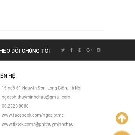
HEO DÕI CHÚNG TÔI
IÊN HỆ
15 ngõ 61 Nguyễn Sơn, Long Biên, Hà Nội
ngocphithuyminhchau@gmail.com
08.2323.8888
www.facebook.com/ngoc.ptmc
www.tiktok.com/@phithuyminhchau