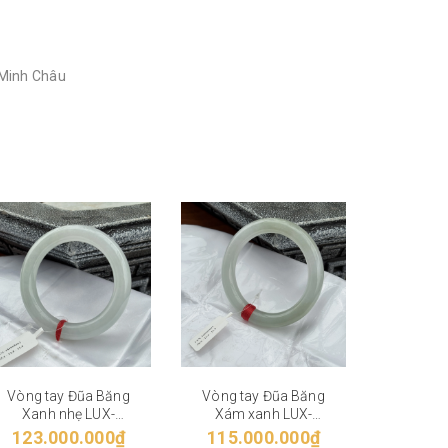
y Minh Châu
Vòng tay Đũa Băng
Vòng tay Đũa Băng
Vòng ta
Xanh nhẹ LUX-
Xám xanh LUX-
Xanh LU
230905002
230905003
123.000.000₫
115.000.000₫
115.