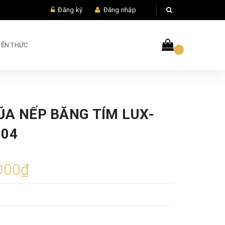
Đăng ký
Đăng nhập
IẾN THỨC
ŨA NẾP BĂNG TÍM LUX-
004
000₫