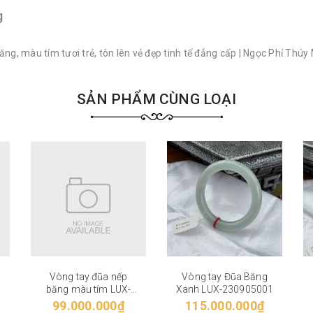
g
ng, màu tím tươi trẻ, tôn lên vẻ đẹp tinh tế đẳng cấp | Ngọc Phỉ Thú
SẢN PHẨM CÙNG LOẠI
Vòng tay đũa nếp
Vòng tay Đũa Băng
băng màu tím LUX-
Xanh LUX-230905001
220905003
99.000.000₫
115.000.000₫