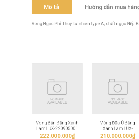
Mô tả
Hướng dẫn mua hàn
Vòng Ngọc Phỉ Thúy tự nhiên type A, chất ngọc Nếp Bă
Vòng Bản Băng Xanh
Vòng Đũa Ú Băng
Lam LUX-220905001
Xanh Lam LUX-
220905002
222.000.000₫
210.000.000₫