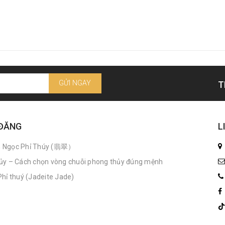
GỬI NGAY
T
 ĐĂNG
L
n Ngọc Phỉ Thúy (翡翠）
ủy – Cách chọn vòng chuỗi phong thủy đúng mệnh
hỉ thuý (Jadeite Jade)