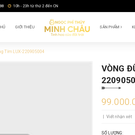
88
10h - 23h từ thứ 2 đến CN
CHỦ
GIỚI THIỆU
SẢN PHẨM
K
ng Tím LUX-220905004
VÒNG Đ
220905
99.000.
|
Viết nhận xét
SỐ LƯỢNG: