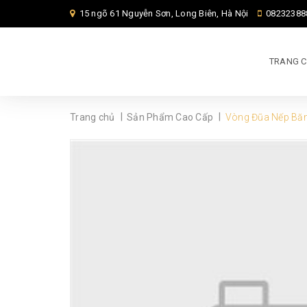
15 ngõ 61 Nguyễn Sơn, Long Biên, Hà Nội
08232388
TRANG 
|
|
Trang chủ
Sản Phẩm Cao Cấp
Vòng Đũa Nếp Bă