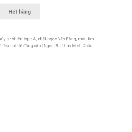
Hết hàng
úy tự nhiên type A, chất ngọc Nếp Băng, màu tím
 vẻ đẹp tinh tế đẳng cấp | Ngọc Phỉ Thúy Minh Châu